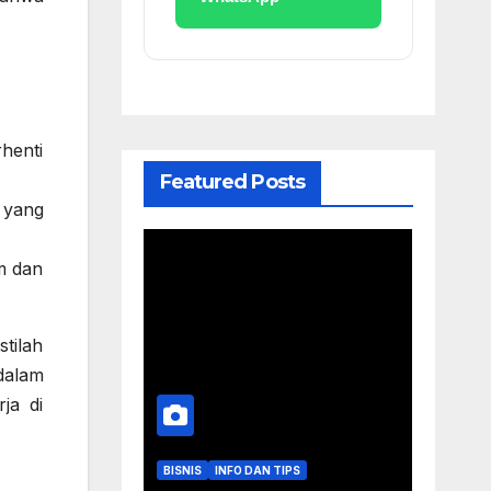
henti
Featured Posts
 yang
m dan
tilah
dalam
ja di
BISNIS
INFO DAN TIPS