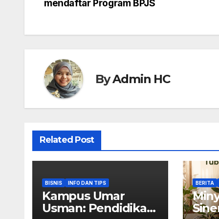
mendaftar Program BPJS
navigation
By
Admin HC
Related Post
BISNIS
INFO DAN TIPS
BERITA
Kampus Umar
Miny
Usman: Pendidikan
Sine