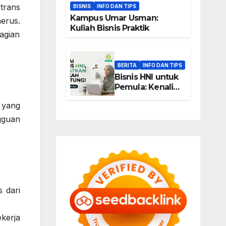
trans
BISNIS
INFO DAN TIPS
Kampus Umar Usman:
erus.
Kuliah Bisnis Praktik
agian
BERITA
INFO DAN TIPS
Bisnis HNI untuk
Pemula: Kenali
Peluang Usaha
 yang
Berbasis Produk,
Komunitas, dan
gguan
Edukasi
 dari
ekerja