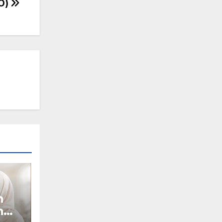
O)
n
n