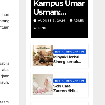
Kampus Umar
Usman:
 hari
Pendidikan
ntang
AUGUST 3, 2026
ADMIN
ntuan
Wirausaha
WENING
BERITA
INFO DAN TIPS
Minyak Herbal
Sinergi untuk
abila
Rutinitas Setelah
 atas
Aktivitas Padat
rjaan
BERITA
INFO DAN TIPS
jauh,
Skin Care
Zareen HNI:
Keunggulan dan
Manfaat
resmi