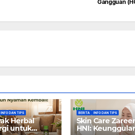
Gangguan (H
INFO DAN TIPS
BERITA
INFO DAN TIPS
ak Herbal
Skin Care Zaree
rgi untuk
HNI: Keunggula