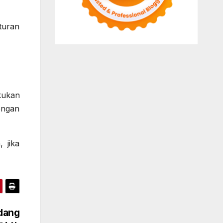
turan
kukan
engan
 jika
dang