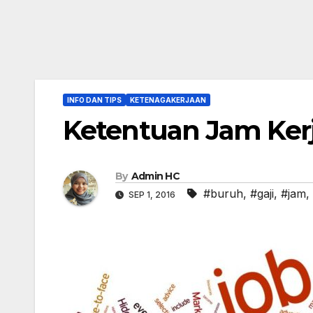
INFO DAN TIPS
KETENAGAKERJAAN
Ketentuan Jam Ker
By
Admin HC
#buruh
,
#gaji
,
#jam
,
SEP 1, 2016