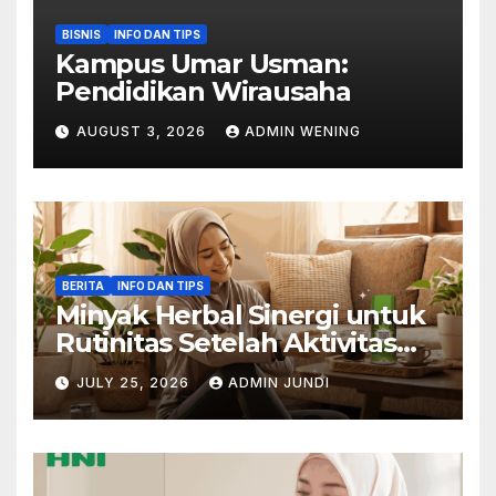
BISNIS
INFO DAN TIPS
Kampus Umar Usman:
Pendidikan Wirausaha
AUGUST 3, 2026
ADMIN WENING
BERITA
INFO DAN TIPS
Minyak Herbal Sinergi untuk
Rutinitas Setelah Aktivitas
Padat
JULY 25, 2026
ADMIN JUNDI