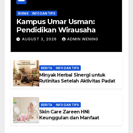
BISNIS
INFO DAN TIPS
Kampus Umar Usman:
Pendidikan Wirausaha
AUGUST 3, 2026
ADMIN WENING
BERITA
INFO DAN TIPS
Minyak Herbal Sinergi untuk
Rutinitas Setelah Aktivitas Padat
BERITA
INFO DAN TIPS
Skin Care Zareen HNI:
Keunggulan dan Manfaat