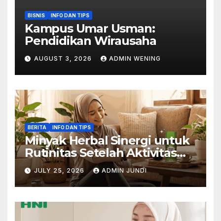
BISNIS
INFO DAN TIPS
Kampus Umar Usman:
Pendidikan Wirausaha
AUGUST 3, 2026
ADMIN WENING
BERITA
INFO DAN TIPS
Minyak Herbal Sinergi untuk
Rutinitas Setelah Aktivitas
Padat
JULY 25, 2026
ADMIN JUNDI