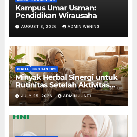
Kampus Umar Usman:
Pendidikan Wirausaha
AUGUST 3, 2026
ADMIN WENING
BERITA
INFO DAN TIPS
Minyak Herbal Sinergi untuk
Rutinitas Setelah Aktivitas
Padat
JULY 25, 2026
ADMIN JUNDI