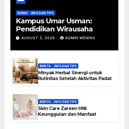
BISNIS
INFO DAN TIPS
Kampus Umar Usman:
Pendidikan Wirausaha
AUGUST 3, 2026
ADMIN WENING
BERITA
INFO DAN TIPS
Minyak Herbal Sinergi untuk
Rutinitas Setelah Aktivitas Padat
BERITA
INFO DAN TIPS
Skin Care Zareen HNI:
Keunggulan dan Manfaat