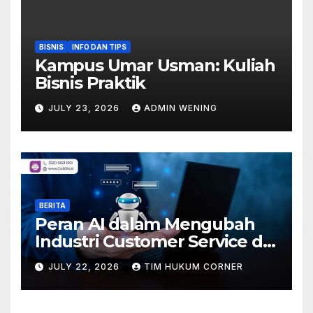
BISNIS
INFO DAN TIPS
Kampus Umar Usman: Kuliah
Bisnis Praktik
JULY 23, 2026
ADMIN WENING
BERITA
Peran AI dalam Mengubah
Industri Customer Service di
Indonesia
JULY 22, 2026
TIM HUKUM CORNER