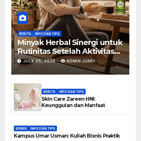
BERITA
INFO DAN TIPS
Minyak Herbal Sinergi untuk
Rutinitas Setelah Aktivitas
Padat
JULY 25, 2026
ADMIN JUNDI
BERITA
INFO DAN TIPS
Skin Care Zareen HNI:
Keunggulan dan Manfaat
BISNIS
INFO DAN TIPS
Kampus Umar Usman: Kuliah Bisnis Praktik