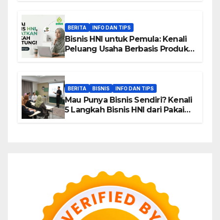
BERITA
INFO DAN TIPS
Bisnis HNI untuk Pemula: Kenali
Peluang Usaha Berbasis Produk,
Komunitas, dan Edukasi
BERITA
BISNIS
INFO DAN TIPS
Mau Punya Bisnis Sendiri? Kenali
5 Langkah Bisnis HNI dari Pakai
hingga Home Sharing