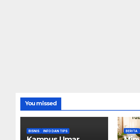
You missed
BISNIS
INFO DAN TIPS
BERITA
Kampus Umar
Miny