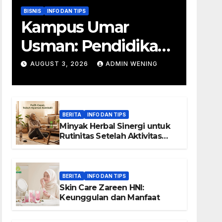
BISNIS
INFO DAN TIPS
Kampus Umar
Usman: Pendidikan
Wirausaha
AUGUST 3, 2026
ADMIN WENING
BERITA
INFO DAN TIPS
Minyak Herbal Sinergi untuk
Rutinitas Setelah Aktivitas
Padat
BERITA
INFO DAN TIPS
Skin Care Zareen HNI:
Keunggulan dan Manfaat