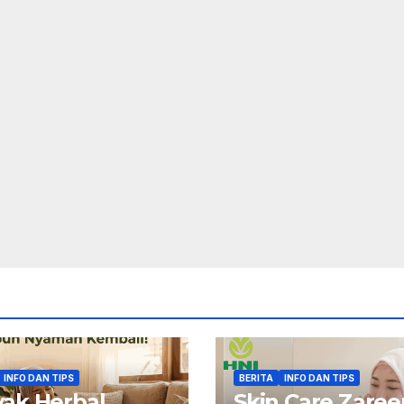
INFO DAN TIPS
BERITA
INFO DAN TIPS
ak Herbal
Skin Care Zaree