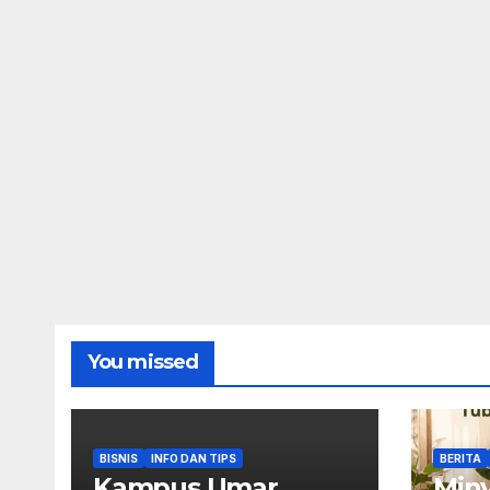
You missed
BISNIS
INFO DAN TIPS
BERITA
Kampus Umar
Miny