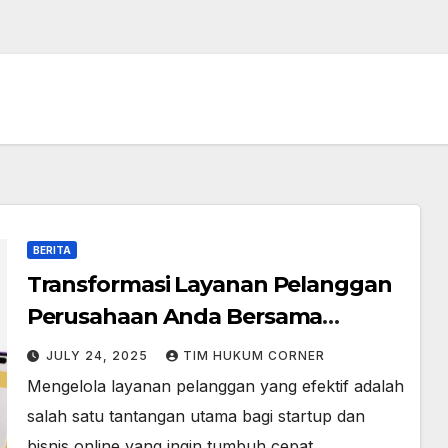
BERITA
Transformasi Layanan Pelanggan
Perusahaan Anda Bersama
CallOn.id
JULY 24, 2025
TIM HUKUM CORNER
Mengelola layanan pelanggan yang efektif adalah
salah satu tantangan utama bagi startup dan
bisnis online yang ingin tumbuh cepat.