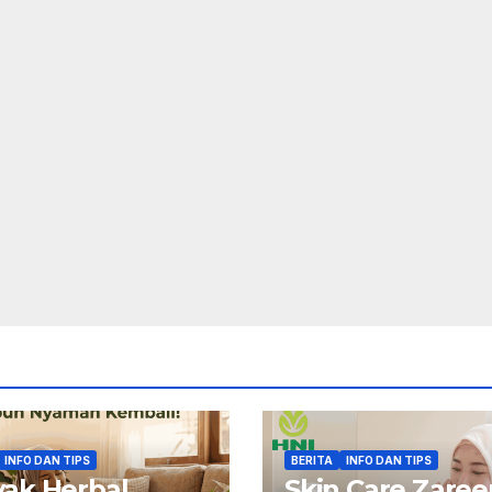
INFO DAN TIPS
BERITA
INFO DAN TIPS
ak Herbal
Skin Care Zaree