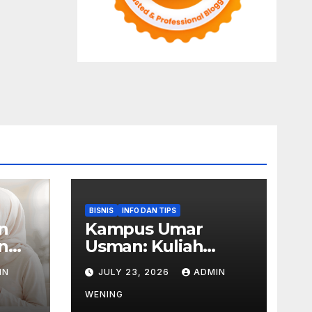
BISNIS
INFO DAN TIPS
n
Kampus Umar
n
Usman: Kuliah
Bisnis Praktik
IN
JULY 23, 2026
ADMIN
WENING