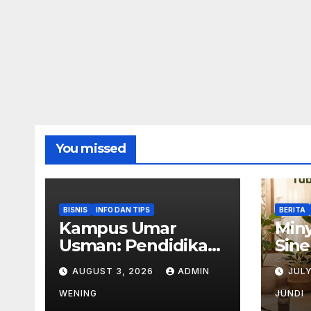
You missed
BISNIS
INFO DAN TIPS
BERITA
Kampus Umar
Miny
Usman: Pendidikan
Sine
Wirausaha
Ruti
AUGUST 3, 2026
ADMIN
JULY
Akti
WENING
JUNDI