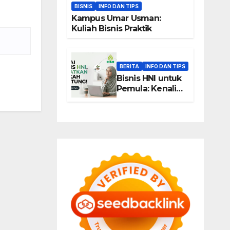
BISNIS
INFO DAN TIPS
Kampus Umar Usman:
Kuliah Bisnis Praktik
BERITA
INFO DAN TIPS
Bisnis HNI untuk
Pemula: Kenali
Peluang Usaha
Berbasis Produk,
Komunitas, dan
Edukasi