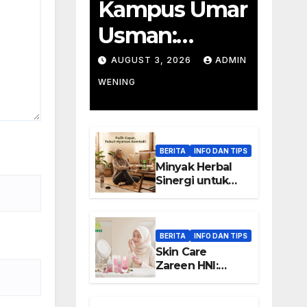
Kampus Umar
Usman:
Pendidikan
AUGUST 3, 2026
ADMIN
Wirausaha
WENING
BERITA
INFO DAN TIPS
Minyak Herbal
Sinergi untuk
Rutinitas Setelah
Aktivitas Padat
BERITA
INFO DAN TIPS
Skin Care
Zareen HNI:
Keunggulan dan
Manfaat