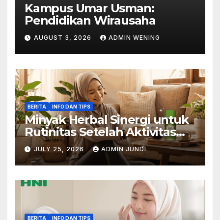
Kampus Umar Usman:
Pendidikan Wirausaha
AUGUST 3, 2026
ADMIN WENING
BERITA
INFO DAN TIPS
Minyak Herbal Sinergi untuk
Rutinitas Setelah Aktivitas
Padat
JULY 25, 2026
ADMIN JUNDI
BERITA
INFO DAN TIPS