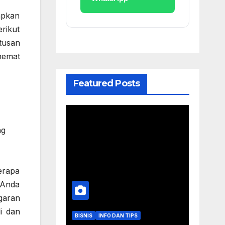
apkan
rikut
tusan
hemat
Featured Posts
ng
erapa
 Anda
garan
i dan
BISNIS
INFO DAN TIPS