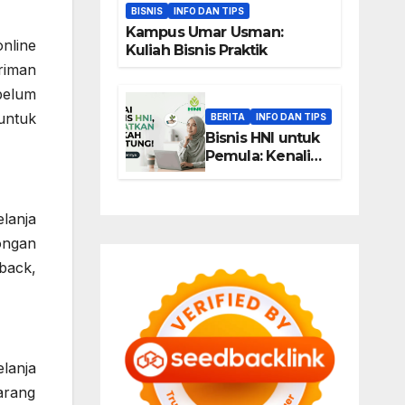
BISNIS
INFO DAN TIPS
Kampus Umar Usman:
nline
Kuliah Bisnis Praktik
riman
belum
untuk
BERITA
INFO DAN TIPS
Bisnis HNI untuk
Pemula: Kenali
Peluang Usaha
Berbasis Produk,
Komunitas, dan
lanja
Edukasi
ongan
back,
lanja
arang