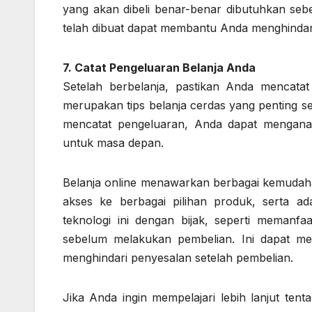
yang akan dibeli benar-benar dibutuhkan sebe
telah dibuat dapat membantu Anda menghindari
7. Catat Pengeluaran Belanja Anda
Setelah berbelanja, pastikan Anda mencatat
merupakan tips belanja cerdas yang penting s
mencatat pengeluaran, Anda dapat menganal
untuk masa depan.
Belanja online menawarkan berbagai kemuda
akses ke berbagai pilihan produk, serta a
teknologi ini dengan bijak, seperti meman
sebelum melakukan pembelian. Ini dapat m
menghindari penyesalan setelah pembelian.
Jika Anda ingin mempelajari lebih lanjut t