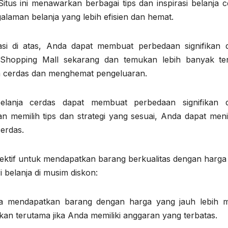
itus ini menawarkan berbagai tips dan inspirasi belanja c
aman belanja yang lebih efisien dan hemat.
 di atas, Anda dapat membuat perbedaan signifikan 
Shopping Mall sekarang dan temukan lebih banyak te
 cerdas dan menghemat pengeluaran.
belanja cerdas dapat membuat perbedaan signifikan 
memilih tips dan strategi yang sesuai, Anda dapat meni
cerdas.
 efektif untuk mendapatkan barang berkualitas dengan harg
i belanja di musim diskon:
a mendapatkan barang dengan harga yang jauh lebih 
an terutama jika Anda memiliki anggaran yang terbatas.