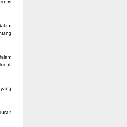
erdas
dalam
ntang
dalam
kmati
a yang
murah