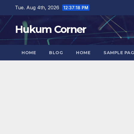
Skip
Tue. Aug 4th, 2026
12:37:19 PM
to
content
Hukum Corner
HOME
BLOG
HOME
SAMPLE PAG