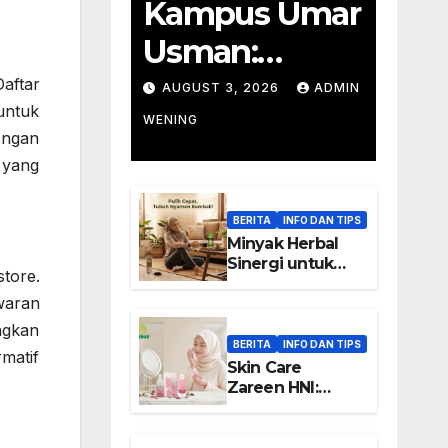
Kampus Umar
Usman:
Pendidikan
aftar
AUGUST 3, 2026
ADMIN
untuk
Wirausaha
WENING
engan
 yang
BERITA
INFO DAN TIPS
Minyak Herbal
Sinergi untuk
tore.
Rutinitas Setelah
waran
Aktivitas Padat
ngkan
BERITA
INFO DAN TIPS
matif
Skin Care
Zareen HNI:
Keunggulan dan
Manfaat