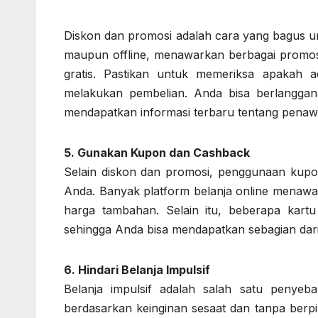
Diskon dan promosi adalah cara yang bagus un
maupun offline, menawarkan berbagai promosi 
gratis. Pastikan untuk memeriksa apakah 
melakukan pembelian. Anda bisa berlanggana
mendapatkan informasi terbaru tentang penawa
5. Gunakan Kupon dan Cashback
Selain diskon dan promosi, penggunaan kup
Anda. Banyak platform belanja online menaw
harga tambahan. Selain itu, beberapa kart
sehingga Anda bisa mendapatkan sebagian dari
6. Hindari Belanja Impulsif
Belanja impulsif adalah salah satu penyeba
berdasarkan keinginan sesaat dan tanpa berp