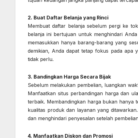
tujuan keuangan jangka panjang dapat tercapai
2. Buat Daftar Belanja yang Rinci
Membuat daftar belanja sebelum pergi ke toko
belanja ini bertujuan untuk menghindari Anda
memasukkan hanya barang-barang yang sesu
demikian, Anda dapat tetap fokus pada apa 
tidak perlu.
3. Bandingkan Harga Secara Bijak
Sebelum melakukan pembelian, luangkan waktu
Manfaatkan situs perbandingan harga dan u
terbaik. Membandingkan harga bukan hanya t
kualitas produk dan layanan yang ditawarkan
dan menghindari penyesalan setelah pembelian
4. Manfaatkan Diskon dan Promosi