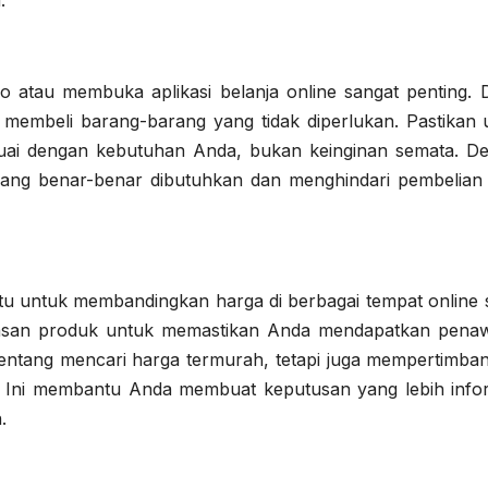
.
 atau membuka aplikasi belanja online sangat penting. D
 membeli barang-barang yang tidak diperlukan. Pastikan 
ai dengan kebutuhan Anda, bukan keinginan semata. D
yang benar-benar dibutuhkan dan menghindari pembelian
 untuk membandingkan harga di berbagai tempat online s
lasan produk untuk memastikan Anda mendapatkan pena
entang mencari harga termurah, tetapi juga mempertimba
. Ini membantu Anda membuat keputusan yang lebih infor
.