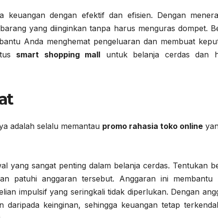
la keuangan dengan efektif dan efisien. Dengan mener
 barang yang diinginkan tanpa harus menguras dompet. Be
embantu Anda menghemat pengeluaran dan membuat kepu
itus
smart shopping mall
untuk belanja cerdas dan 
at
nya adalah selalu memantau
promo rahasia toko online
ya
l yang sangat penting dalam belanja cerdas. Tentukan b
an patuhi anggaran tersebut. Anggaran ini membantu
n impulsif yang seringkali tidak diperlukan. Dengan ang
 daripada keinginan, sehingga keuangan tetap terkendal