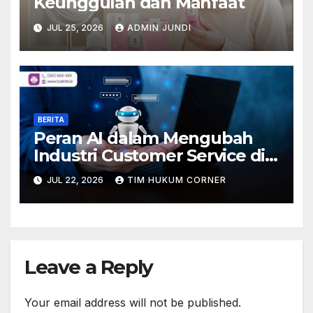
Keunggulan dan Manfaat
JUL 25, 2026
ADMIN JUNDI
BERITA
Peran AI dalam Mengubah
Industri Customer Service di
Indonesia
JUL 22, 2026
TIM HUKUM CORNER
Leave a Reply
Your email address will not be published.