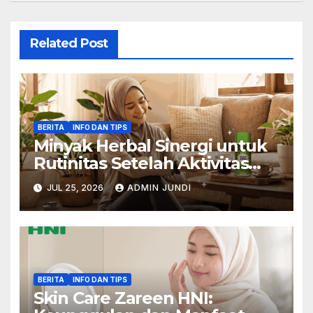
Related Post
BERITA
INFO DAN TIPS
Minyak Herbal Sinergi untuk
Rutinitas Setelah Aktivitas
Padat
JUL 25, 2026
ADMIN JUNDI
BERITA
INFO DAN TIPS
Skin Care Zareen HNI: