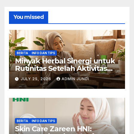
You missed
BERITA
INFO DAN TIPS
Minyak Herbal Sinergi untuk
Rutinitas Setelah Aktivitas
Padat
JULY 25, 2026
ADMIN JUNDI
BERITA
INFO DAN TIPS
Skin Care Zareen HNI: