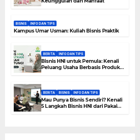
Keunggulan dan Manfaat
BISNIS
INFO DAN TIPS
Kampus Umar Usman: Kuliah Bisnis Praktik
BERITA
INFO DAN TIPS
Bisnis HNI untuk Pemula: Kenali
Peluang Usaha Berbasis Produk,
Komunitas, dan Edukasi
BERITA
BISNIS
INFO DAN TIPS
Mau Punya Bisnis Sendiri? Kenali
5 Langkah Bisnis HNI dari Pakai
hingga Home Sharing