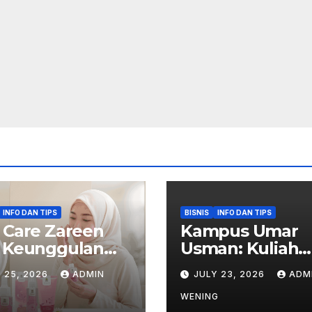
INFO DAN TIPS
BISNIS
INFO DAN TIPS
 Care Zareen
Kampus Umar
: Keunggulan
Usman: Kuliah
 Manfaat
Bisnis Praktik
 25, 2026
ADMIN
JULY 23, 2026
ADM
WENING