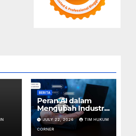
BERITA
Peran AI dalam
Mengubah Industri
Customer Service di
IN
JULY 22, 2026
TIM HUKUM
Indonesia
CORNER