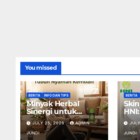
You missed
BERITA
INFO DAN TIPS
BERITA
Minyak Herbal
Skin
Sinergi untuk
HNI
Rutinitas Setelah
dan
JULY 25, 2026
ADMIN
JULY
Aktivitas Padat
JUNDI
JUNDI