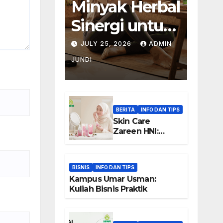
Minyak Herbal
Sinergi untuk
Rutinitas
JULY 25, 2026
ADMIN
Setelah
JUNDI
Aktivitas
Padat
BERITA
INFO DAN TIPS
Skin Care
Zareen HNI:
Keunggulan dan
Manfaat
BISNIS
INFO DAN TIPS
Kampus Umar Usman:
Kuliah Bisnis Praktik