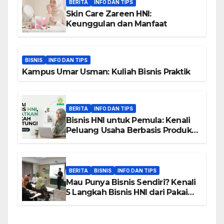
BERITA
INFO DAN TIPS
Skin Care Zareen HNI:
Keunggulan dan Manfaat
BISNIS
INFO DAN TIPS
Kampus Umar Usman: Kuliah Bisnis Praktik
BERITA
INFO DAN TIPS
Bisnis HNI untuk Pemula: Kenali
Peluang Usaha Berbasis Produk,
Komunitas, dan Edukasi
BERITA
BISNIS
INFO DAN TIPS
Mau Punya Bisnis Sendiri? Kenali
5 Langkah Bisnis HNI dari Pakai
hingga Home Sharing