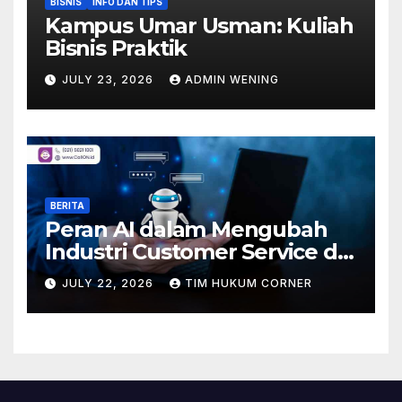
BISNIS
INFO DAN TIPS
Kampus Umar Usman: Kuliah
Bisnis Praktik
JULY 23, 2026
ADMIN WENING
BERITA
Peran AI dalam Mengubah
Industri Customer Service di
Indonesia
JULY 22, 2026
TIM HUKUM CORNER