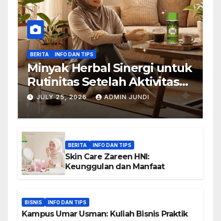
BERITA
INFO DAN TIPS
Minyak Herbal Sinergi untuk
Rutinitas Setelah Aktivitas
Padat
JULY 25, 2026
ADMIN JUNDI
BERITA
INFO DAN TIPS
Skin Care Zareen HNI:
Keunggulan dan Manfaat
BISNIS
INFO DAN TIPS
Kampus Umar Usman: Kuliah Bisnis Praktik