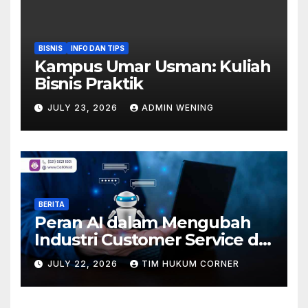
BISNIS
INFO DAN TIPS
Kampus Umar Usman: Kuliah
Bisnis Praktik
JULY 23, 2026
ADMIN WENING
BERITA
Peran AI dalam Mengubah
Industri Customer Service di
Indonesia
JULY 22, 2026
TIM HUKUM CORNER