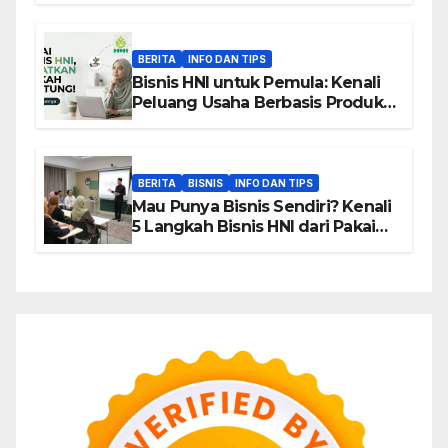
BERITA
INFO DAN TIPS
Bisnis HNI untuk Pemula: Kenali
Peluang Usaha Berbasis Produk,
Komunitas, dan Edukasi
BERITA
BISNIS
INFO DAN TIPS
Mau Punya Bisnis Sendiri? Kenali
5 Langkah Bisnis HNI dari Pakai
hingga Home Sharing