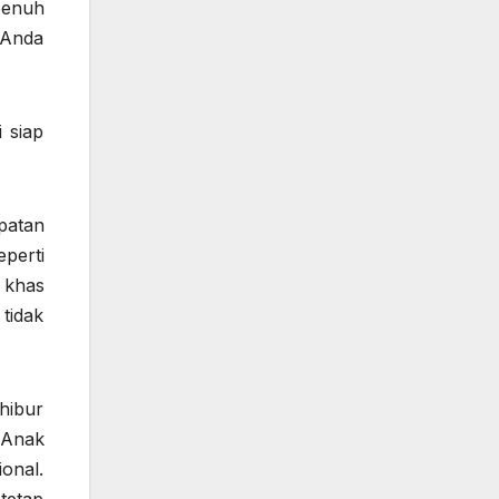
penuh
 Anda
 siap
patan
perti
 khas
tidak
hibur
 Anak
onal.