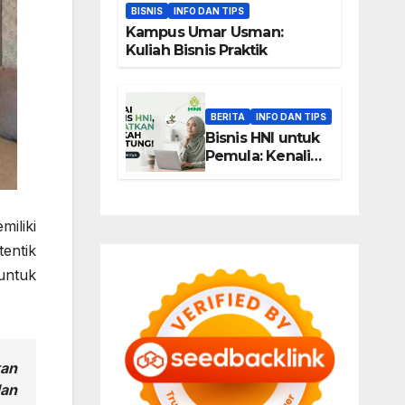
BISNIS
INFO DAN TIPS
Kampus Umar Usman:
Kuliah Bisnis Praktik
BERITA
INFO DAN TIPS
Bisnis HNI untuk
Pemula: Kenali
Peluang Usaha
Berbasis Produk,
Komunitas, dan
iliki
Edukasi
entik
 untuk
kan
dan