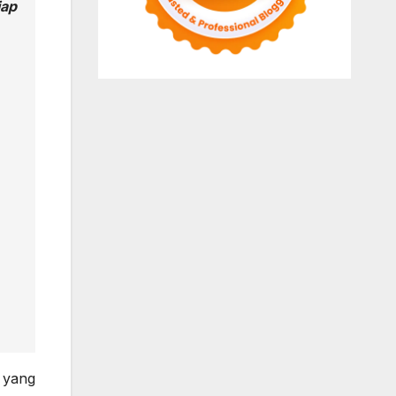
iap
 yang