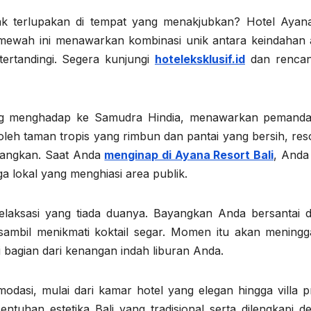
ak terlupakan di tempat yang menakjubkan? Hotel Ayana
 mewah ini menawarkan kombinasi unik antara keindahan 
ertandingi. Segera kunjungi
hoteleksklusif.id
dan renca
 yang menghadap ke Samudra Hindia, menawarkan pemand
i oleh taman tropis yang rimbun dan pantai yang bersih, reso
nangkan. Saat Anda
menginap di Ayana Resort Bali
, Anda
 lokal yang menghiasi area publik.
laksasi yang tiada duanya. Bayangkan Anda bersantai di
sambil menikmati koktail segar. Momen itu akan meningg
 bagian dari kenangan indah liburan Anda.
dasi, mulai dari kamar hotel yang elegan hingga villa pr
tuhan estetika Bali yang tradisional serta dilengkapi d