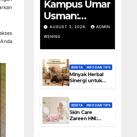
Kampus Umar
arkan
Usman:
Pendidikan
AUGUST 3, 2026
ADMIN
akses
Wirausaha
WENING
 Anda
BERITA
INFO DAN TIPS
Minyak Herbal
Sinergi untuk
Rutinitas Setelah
Aktivitas Padat
BERITA
INFO DAN TIPS
Skin Care
Zareen HNI:
Keunggulan dan
Manfaat