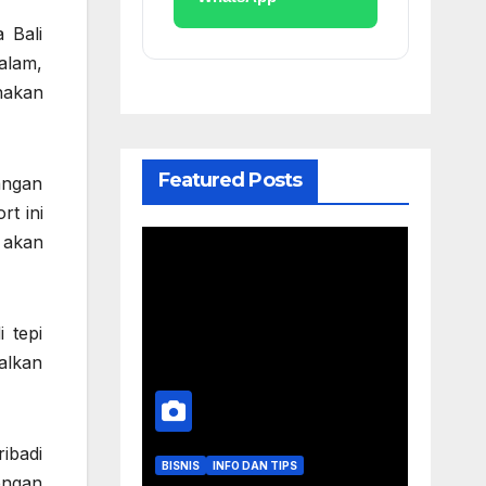
 Bali
alam,
nakan
Featured Posts
angan
rt ini
 akan
 tepi
alkan
ibadi
BISNIS
INFO DAN TIPS
engan