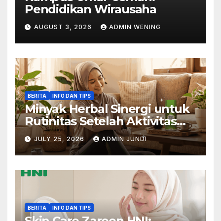
Pendidikan Wirausaha
AUGUST 3, 2026
ADMIN WENING
BERITA
INFO DAN TIPS
Minyak Herbal Sinergi untuk
Rutinitas Setelah Aktivitas
Padat
JULY 25, 2026
ADMIN JUNDI
BERITA
INFO DAN TIPS
Skin Care Zareen HNI: