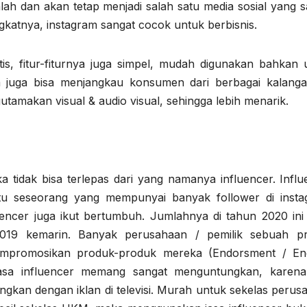
alah dan akan tetap menjadi salah satu media sosial yang 
gkatnya, instagram sangat cocok untuk berbisnis.
atis, fitur-fiturnya juga simpel, mudah digunakan bahkan 
am juga bisa menjangkau konsumen dari berbagai kalangan
amakan visual & audio visual, sehingga lebih menarik.
 tidak bisa terlepas dari yang namanya influencer. Influ
itu seseorang yang mempunyai banyak follower di insta
encer juga ikut bertumbuh. Jumlahnya di tahun 2020 ini
2019 kemarin. Banyak perusahaan / pemilik sebuah p
empromosikan produk-produk mereka (Endorsment / En
asa influencer memang sangat menguntungkan, karena
ngkan dengan iklan di televisi. Murah untuk sekelas perus