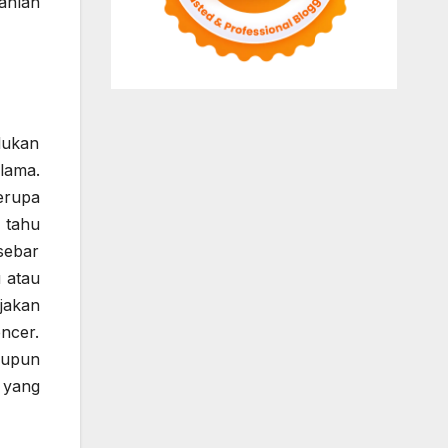
anlah
lukan
lama.
erupa
 tahu
sebar
 atau
jakan
encer.
aupun
 yang