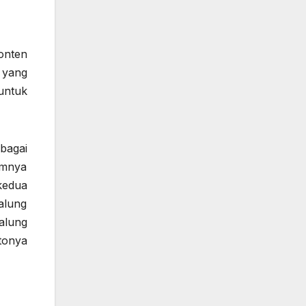
onten
 yang
untuk
bagai
umnya
kedua
alung
alung
tonya