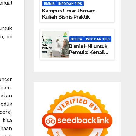
sangat
BISNIS
INFO DAN TIPS
Kampus Umar Usman:
Kuliah Bisnis Praktik
untuk
, ini
BERITA
INFO DAN TIPS
Bisnis HNI untuk
Pemula: Kenali
Peluang Usaha
Berbasis Produk,
Komunitas, dan
Edukasi
encer
gram.
 akan
roduk
dors)
 bisa
ahaan