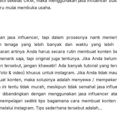
ecil sekelas UKM, maka menggunakan jasa influencer buk
aru mulai membuka usaha.
n jasa influencer, tapi dalam prosesnya nanti memer
an tenaga yang lebih banyak dan waktu yang lebih 
aran artinya Anda harus secara rutin membuat konten b
arik saja, tapi original juga tentunya. Jika Anda belum
tersebut, jangan khawatir! Ada banyak tutorial yang ter
foto & video) khusus untuk instagram. Jika Anda tidak mau
uat konten, maka solusinya adalah menyewa / mempeker
 ini tentu tidak murah, meskipun tidak semahal jasa influ
if dibandingkan dengan menggunakan jasa influencer at
 mempelajari sedikti tips bagaimana cara membuat konten
alui instagram. Tips sederhana tersebut adalah…