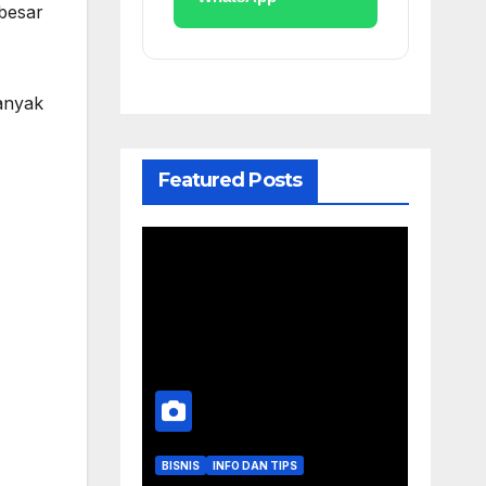
besar
anyak
Featured Posts
BISNIS
INFO DAN TIPS