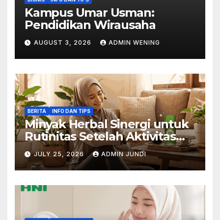
Kampus Umar Usman:
Pendidikan Wirausaha
AUGUST 3, 2026
ADMIN WENING
BERITA
INFO DAN TIPS
Minyak Herbal Sinergi untuk
Rutinitas Setelah Aktivitas
Padat
JULY 25, 2026
ADMIN JUNDI