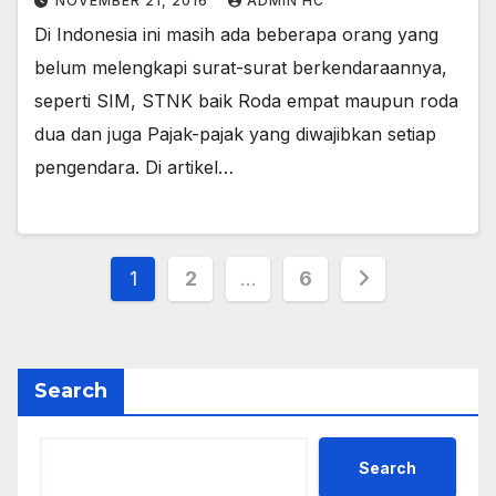
NOVEMBER 21, 2016
ADMIN HC
Di Indonesia ini masih ada beberapa orang yang
belum melengkapi surat-surat berkendaraannya,
seperti SIM, STNK baik Roda empat maupun roda
dua dan juga Pajak-pajak yang diwajibkan setiap
pengendara. Di artikel…
Posts
1
2
…
6
pagination
Search
Search