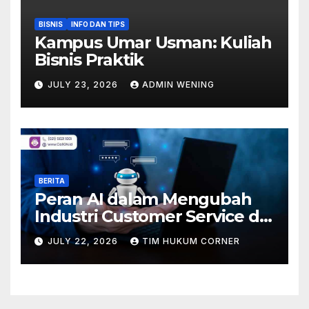
BISNIS
INFO DAN TIPS
Kampus Umar Usman: Kuliah
Bisnis Praktik
JULY 23, 2026
ADMIN WENING
BERITA
Peran AI dalam Mengubah
Industri Customer Service di
Indonesia
JULY 22, 2026
TIM HUKUM CORNER