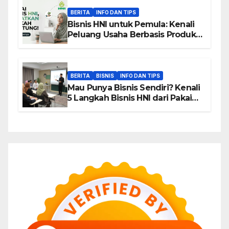
BERITA
INFO DAN TIPS
Bisnis HNI untuk Pemula: Kenali
Peluang Usaha Berbasis Produk,
Komunitas, dan Edukasi
BERITA
BISNIS
INFO DAN TIPS
Mau Punya Bisnis Sendiri? Kenali
5 Langkah Bisnis HNI dari Pakai
hingga Home Sharing