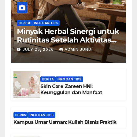
BERITA
INFO DAN TIPS
Minyak Herbal Sinergi untuk
Rutinitas Setelah Aktivitas
Padat
JULY 25, 2026
ADMIN JUNDI
BERITA
INFO DAN TIPS
Skin Care Zareen HNI:
Keunggulan dan Manfaat
BISNIS
INFO DAN TIPS
Kampus Umar Usman: Kuliah Bisnis Praktik