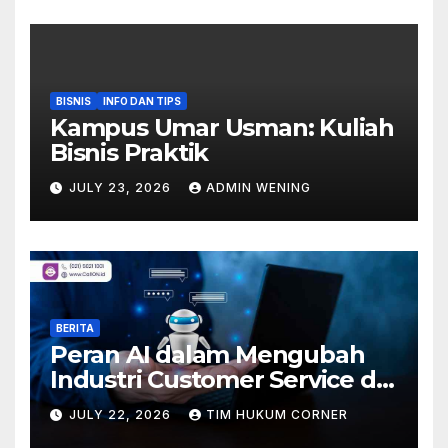
BISNIS
INFO DAN TIPS
Kampus Umar Usman: Kuliah
Bisnis Praktik
JULY 23, 2026
ADMIN WENING
BERITA
Peran AI dalam Mengubah
Industri Customer Service di
Indonesia
JULY 22, 2026
TIM HUKUM CORNER