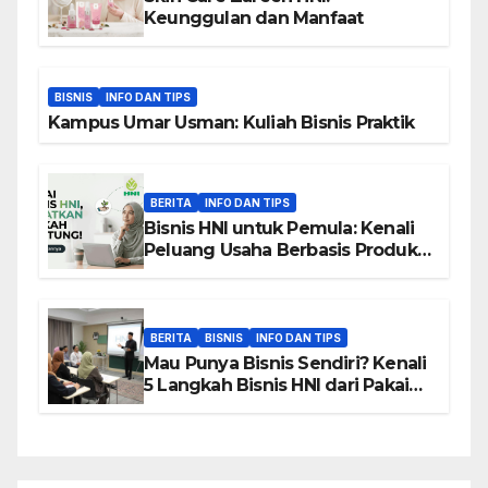
Keunggulan dan Manfaat
BISNIS
INFO DAN TIPS
Kampus Umar Usman: Kuliah Bisnis Praktik
BERITA
INFO DAN TIPS
Bisnis HNI untuk Pemula: Kenali
Peluang Usaha Berbasis Produk,
Komunitas, dan Edukasi
BERITA
BISNIS
INFO DAN TIPS
Mau Punya Bisnis Sendiri? Kenali
5 Langkah Bisnis HNI dari Pakai
hingga Home Sharing