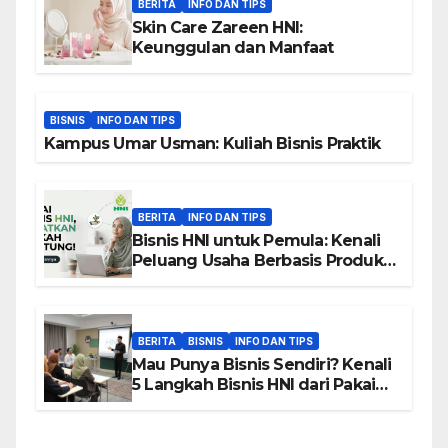
BERITA
INFO DAN TIPS
Skin Care Zareen HNI:
Keunggulan dan Manfaat
BISNIS
INFO DAN TIPS
Kampus Umar Usman: Kuliah Bisnis Praktik
BERITA
INFO DAN TIPS
Bisnis HNI untuk Pemula: Kenali
Peluang Usaha Berbasis Produk,
Komunitas, dan Edukasi
BERITA
BISNIS
INFO DAN TIPS
Mau Punya Bisnis Sendiri? Kenali
5 Langkah Bisnis HNI dari Pakai
hingga Home Sharing