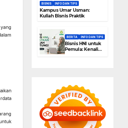
BISNIS
INFO DAN TIPS
Kampus Umar Usman:
Kuliah Bisnis Praktik
 yang
dalam
BERITA
INFO DAN TIPS
Bisnis HNI untuk
Pemula: Kenali
Peluang Usaha
Berbasis Produk,
Komunitas, dan
Edukasi
aikan
rdata
arang
untuk