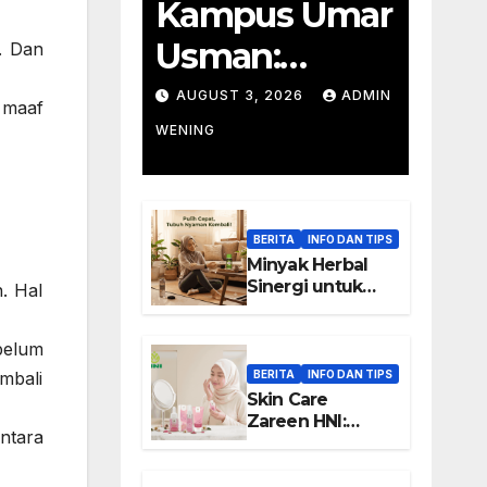
Kampus Umar
Usman:
. Dan
Pendidikan
AUGUST 3, 2026
ADMIN
 maaf
Wirausaha
WENING
BERITA
INFO DAN TIPS
Minyak Herbal
Sinergi untuk
. Hal
Rutinitas Setelah
Aktivitas Padat
belum
BERITA
INFO DAN TIPS
mbali
Skin Care
Zareen HNI:
ntara
Keunggulan dan
Manfaat