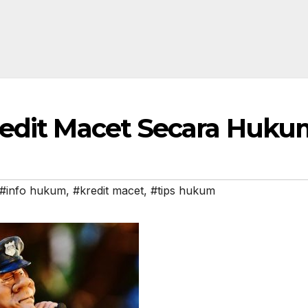
redit Macet Secara Huk
#info hukum
,
#kredit macet
,
#tips hukum