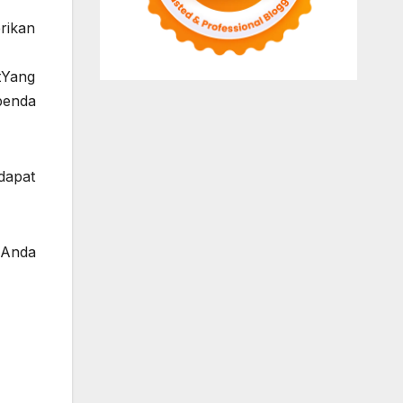
rikan
tYang
benda
dapat
 Anda