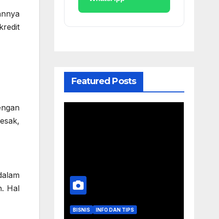
annya
redit
Featured Posts
engan
esak,
dalam
n. Hal
BISNIS
INFO DAN TIPS