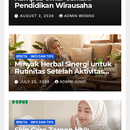
Pendidikan Wirausaha
AUGUST 3, 2026
ADMIN WENING
BERITA
INFO DAN TIPS
Minyak Herbal Sinergi untuk
Rutinitas Setelah Aktivitas
Padat
JULY 25, 2026
ADMIN JUNDI
BERITA
INFO DAN TIPS
Skin Care Zareen HNI: