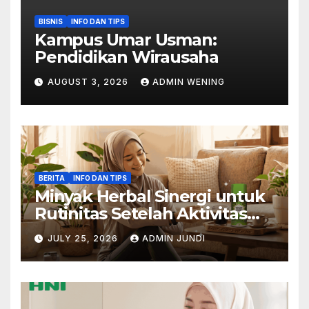
BISNIS
INFO DAN TIPS
Kampus Umar Usman:
Pendidikan Wirausaha
AUGUST 3, 2026
ADMIN WENING
BERITA
INFO DAN TIPS
Minyak Herbal Sinergi untuk
Rutinitas Setelah Aktivitas
Padat
JULY 25, 2026
ADMIN JUNDI